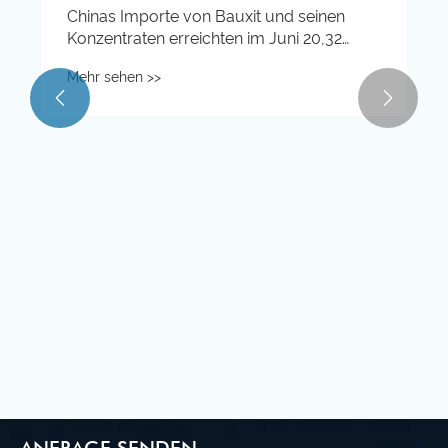
Chinas Importe von Bauxit und seinen
Konzentraten erreichten im Juni 20,32
Millionen Tonnen, was einem Anstieg von
Mehr sehen >>
12,6 % gegenüber dem Vorjahr entspricht.


ANFRAGE SENDEN