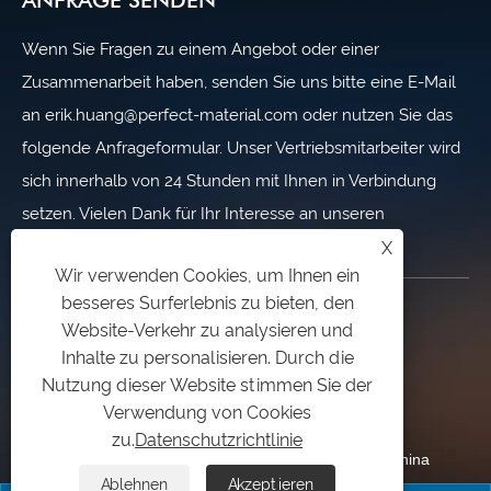
Wenn Sie Fragen zu einem Angebot oder einer
Zusammenarbeit haben, senden Sie uns bitte eine E-Mail
an erik.huang@perfect-material.com oder nutzen Sie das
folgende Anfrageformular. Unser Vertriebsmitarbeiter wird
sich innerhalb von 24 Stunden mit Ihnen in Verbindung
setzen. Vielen Dank für Ihr Interesse an unseren
Produkten.
X
Wir verwenden Cookies, um Ihnen ein
besseres Surferlebnis zu bieten, den
KONTAKTIERE UNS
Website-Verkehr zu analysieren und
Inhalte zu personalisieren. Durch die
+86-13701758973
Nutzung dieser Website stimmen Sie der
Verwendung von Cookies
erik.huang@perfect-material.com
zu.
Datenschutzrichtlinie
Nr. 6 Wenchuan Rd., Baoshan Dist., Shanghai, China
Ablehnen
Akzeptieren